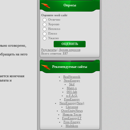
Опросы
Оцените мой сайт
Отлично
Хорошо
Неплохо
Плохо
Ужасно
льно оговорено,
Результаты
|
Архив опросов
Всего ответов:
337
обращать на него
Рекомендуемые сайты
ается конечная
RealStrannik
ьтата и
NextEnergy
Skif
Matri-x
001-lab
x-F.A.Q.
FreeEnergy
NextEnergy(New)
Cleverest
OverUnityNews
Никола Тесла
FreeEnergyLT
Free-Energy
Multikon