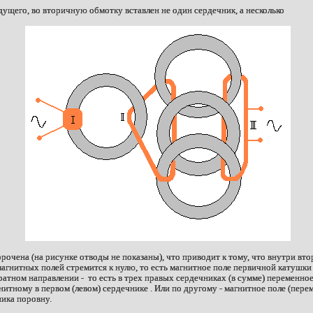
ущего, во вторичную обмотку вставлен не один сердечник, а несколько
корочена (на рисунке отводы не показаны), что приводит к тому, что внутри в
гнитных полей стремится к нулю, то есть магнитное поле первичной катушки 
ратном направлении - то есть в трех правых сердечниках (в сумме) переменно
нитному в первом (левом) сердечнике . Или по другому - магнитное поле (перем
ника поровну.