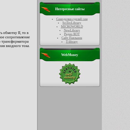
Интересные сайты
Самоделки-сделай сам
SciTecLibrary
MICROWORLD
NewLibrary
 обмотку II, то в
Радио КОТ
вное сопротивление
Сайт Паяльник
го трансформатора
T-library
ия входного тока.
WebMoney