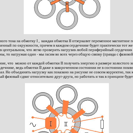
ого тока на обмотку I , каждая обмотка II отзеркалит переменное магнитное 
женный по окружности, причем в каждом сердечнике будет практически тот ж
 в центральном, что легко проверить нагрузив любой периферийный сердечник 
аны, то нагружая один - мы гасим во всех через общую связку (правда с фазовой
ие, что можно от каждой обмотки II получить энергию в размере холостого 
дечнике, ведь обмотки II даже в закороченном состоянии не в состоянии повлия
нал. Но объединять нагрузку как показано на рисунке не совсем корректно, так 
ый фазовый сдвиг относительно друг-друга, но работать и так в принципе будет