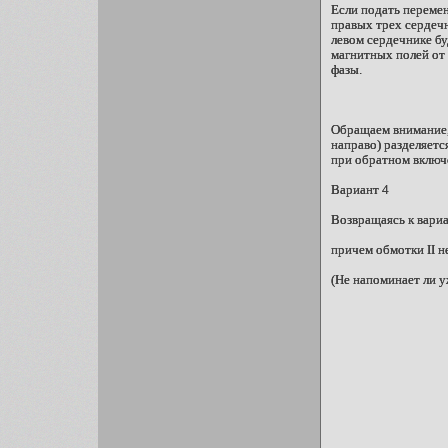
Если подать перемен
правых трех сердечн
левом сердечнике бу
магнитных полей от 
фазы.
Обращаем внимание, 
направо) разделяется
при обратном включе
Вариант 4
Возвращаясь к вари
причем обмотки II н
(Не напоминает ли у