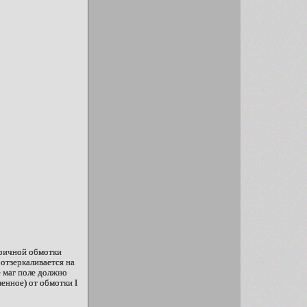
торичной обмотки
отзеркаливается на
е маг поле должно
енное) от обмотки I