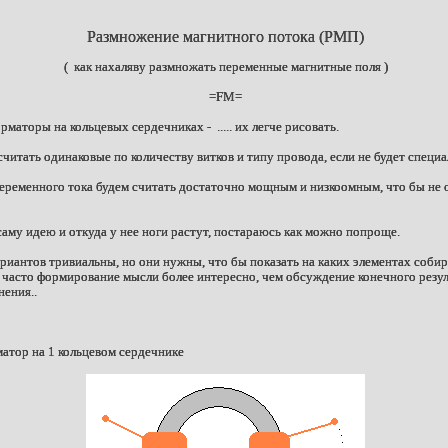
Размножение магнитного потока
(РМП)
( как нахаляву размножать переменные магнитные поля )
=FM=
маторы на кольцевых сердечниках - ..... их легче рисовать.
читать одинаковые по количеству витков и типу провода, если не будет специа
еременного тока будем считать достаточно мощным и низкоомным, что бы не 
аму идею и откуда у нее ноги растут, постараюсь как можно попроще.
риантов тривиальны, но они нужны, что бы показать на каких элементах собир
к часто формирование мысли более интересно, чем обсуждение конечного резул
ения..
тор на 1 кольцевом сердечнике