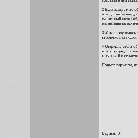
создавая в ней зада
2 Если закоротить об
кольцевым током уде
магнитный поток обр
магнитный поток н
3 У нас получилось 
вторичной катушки, 
4 Отдельно стоит об
конструкции, так ка
катушки II и сердеч
Пример варианта, ко
Вариант 3