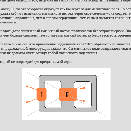
нный даже большой ток, нагрузка на вторичной его не испортит резонанс в пер
мотку II , то эта закоротка образует как бы зеркало для магнитного поля. То ес
ржать себя от изменения магнитного потока через свое сечение - она создает 
атного направления, чем в первом сердечнике - тем самым пытается сохранить
еизменным.
создать дополнительный магнитный поток, практически без затрат энергии. Э
и чем больше снимаем, тем точнее магнитный поток дублируется во вторично
ратить внимание, что применение сердечника типа "Ш"- образного не является
к в предложенной конструкции важно что бы магнитное поле создавалось тольк
ники не должны иметь между собой магнитного зацепления.
торый не подходит! для предлагаемой идеи.