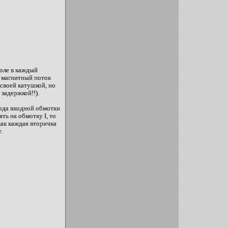
поле в каждый
е магнитный поток
своей катушкой, но
 задержкой!!).
хода входной обмотки
ть на обмотку I, то
как каждая вторичка
.