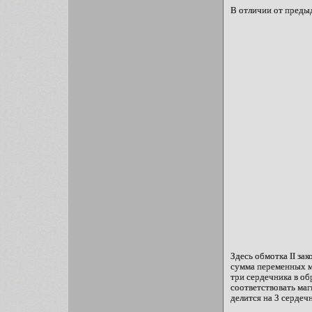
В отличии от предыд
Здесь обмотка II за
сумма переменных ма
три сердечника в об
соответствовать маг
делится на 3 сердеч