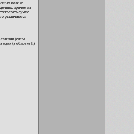
нитных поле из
рдечник, причем на
ветствовать сумме
ого различаются
авлении (слева-
 один (в обмотке II)