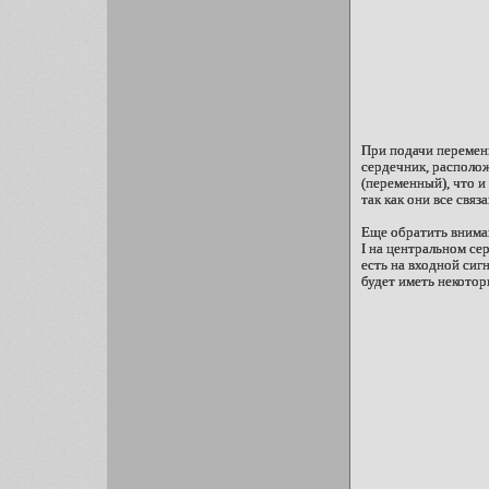
При подачи переменн
сердечник, располо
(переменный), что и
так как они все связ
Еще обратить вниман
I на центральном сер
есть на входной сиг
будет иметь некотор