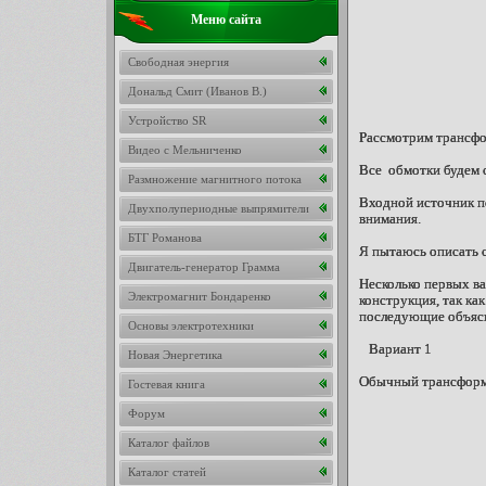
Меню сайта
Свободная энергия
Дональд Смит (Иванов В.)
Устройство SR
Рассмотрим трансфор
Видео с Мельниченко
Все обмотки будем с
Размножение магнитного потока
Входной источник п
Двухполупериодные выпрямители
внимания.
БТГ Романова
Я пытаюсь описать с
Двигатель-генератор Грамма
Несколько первых ва
Электромагнит Бондаренко
конструкция, так ка
последующие объясн
Основы электротехники
Вариант 1
Новая Энергетика
Обычный трансформа
Гостевая книга
Форум
Каталог файлов
Каталог статей