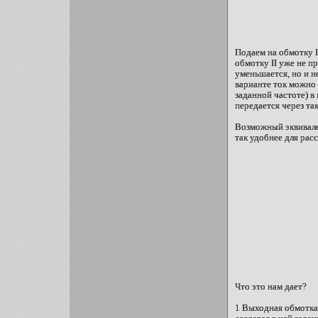
Подаем на обмотку I
обмотку II уже не п
уменьшается, но и н
варианте ток можно
заданной частоте) в
передается через т
Возможный эквивале
так удобнее для расс
Что это нам дает?
1 Выходная обмотка 