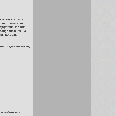
чае, но закоротив
тки не только не
ердечник. В этом
 сопротивление на
ть, которая
имых индуктивности,
ную обмотку и