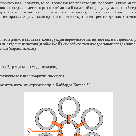
ный ток на III обмотку, то во II обмотке все происходит наоборот - сумма маг
иков отзеркаливается через ток обмотки II на левый по рисунку магнитный се
дет переменное магнитное поле (обратного знака), но по величине будет соот
трех правых. Здесь только одна неприятность, на всех трех сердечниках немн
что в данном варианте конструкции переменное магнитное поле в одном напр
 на отдельные потоки (в обмотке II) или собирается из отдельных сердечников в
нии (справа-налево).
анту 2, рисуем его модификацию,
езависимые и все накоротко замкнуты.
же чуть-чуть конструкцию тр-р Хаббарда-Катера ?.)