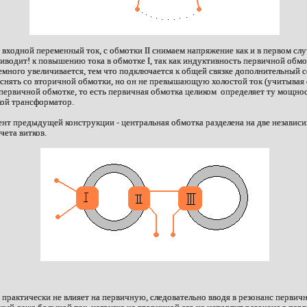
 входной переменный ток, с обмотки II снимаем напряжение как и в первом слу
риводит! к повышению тока в обмотке I, так как индуктивность первичной обмо
емного увеличивается, тем что подключается к общей связке дополнительный с
 снять со вторичной обмотки, но он не превышающую холостой ток (учитывая
 первичной обмотке, то есть первичная обмотка целиком определяет ту мощнос
акой трансформатор.
нт предыдущей конструкции - центральная обмотка разделена на две независ
чета витков.
практически не влияет на первичную, следовательно вводя в резонанс первич