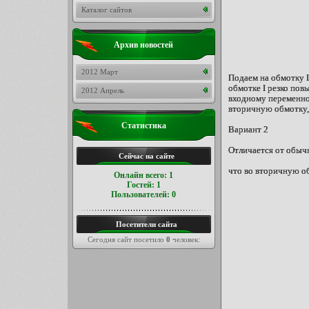
Каталог сайтов
Архив новостей
2012 Март
Подаем на обмотку I 
обмотке I резко пов
2012 Апрель
входному переменном
вторичную обмотку,
Статистика
Вариант 2
Отличается от обыч
Сейчас на сайте
что во вторичную об
Онлайн всего:
1
Гостей:
1
Пользователей:
0
Посетители сайта
Сегодня сайт посетило
0
человек: