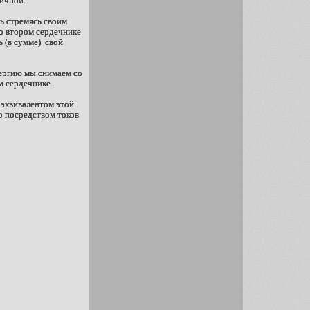
вичной.
ть стремясь своим
во втором сердечнике
 (в сумме) свой
нергию мы снимаем со
м сердечнике.
 эквивалентом этой
о посредством токов