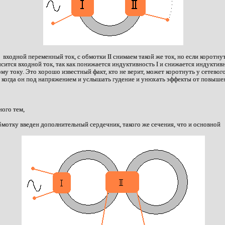
входной переменный ток, с обмотки II снимаем такой же ток, но если коротнуть
ысится входной ток, так как понижается индуктивность I и снижается индукти
у току. Это хорошо известный факт, кто не верит, может коротнуть у сетево
 когда он под напряжением и услышать гудение и унюхать эффекты от повышен
ного тем,
мотку введен дополнительный сердечник, такого же сечения, что и основной