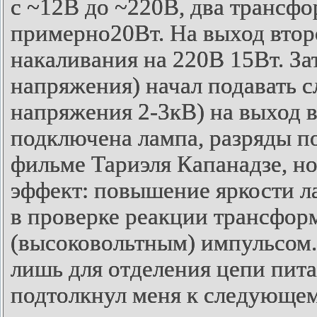
с ~12В до ~220В, два трансф
примерно20Вт. На выход втор
накаливания на 220В 15Вт. За
напряжения) начал подавать с
напряжения 2-3кВ) на выход в
подключена лампа, разряды п
фильме Тариэля Капанадзе, н
эффект: повышение яркости л
в проверке реакции трансфор
(высоковольтным) импульсом
лишь для отделения цепи пита
подтолкнул меня к следующем