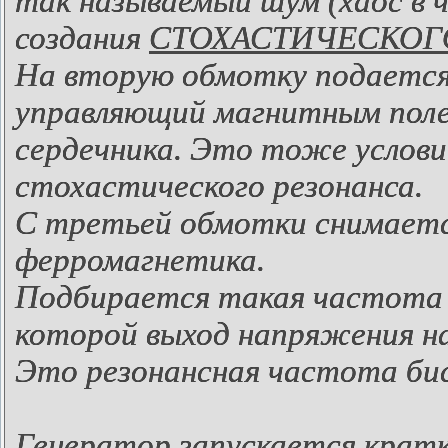
так называемый шум (хаос в ч
создания
СТОХАСТИЧЕСКОГ
На вторую обмотку подается 
управляющий магнитным поле
сердечника. Это тоже условие
стохастического резонанса.
С третьей обмотки снимается
ферромагнетика.
Подбирается такая частота 
которой выход напряжения н
Это резонансная частота бис
Генератор запускается крат