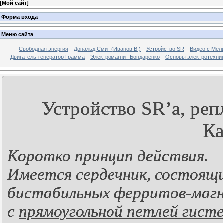
[
Мой сайт
]
Форма входа
Меню сайта
Свободная энергия
Дональд Смит (Иванов В.)
Устройство SR
Видео с Мел
Двигатель-генератор Грамма
Электромагнит Бондаренко
Основы электротехни
Устройство
SR’а, реп
Ка
Коротко принцип действия.
Имеется сердечник, состоящи
бистабильных ферритов-магн
с
прямоугольной петлей гист