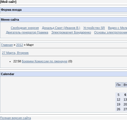
[
Мой сайт
]
Форма входа
Меню сайта
Свободная энергия
Дональд Смит (Иванов В.)
Устройство SR
Видео с Мел
Двигатель-генератор Грамма
Электромагнит Бондаренко
Основы электротехни
Главная
»
2012
»
Март
27 Марта, Вторник
22:58
Боевики Комиссии по лженауке
(0)
Calendar
Пн
Вт
5
6
12
13
19
20
26
27
Полная версия сайта