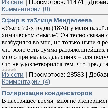
Из сети
|
Просмотров:
11474
|
Добав
Комментарии (0)
Эфир в таблице Менделеева
«Уже с 70-х годов (1870) у меня назойл
химическом смысле? Он тесно связан 
возбудился во мне, но только ныне я р
что эфир есть сумма разряженнейших 
мною при малых давлениях – для получ
что не удовлетворился тем, что предст
Из сети
|
Просмотров:
28533
|
Добав
Комментарии (4)
Поляризация конденсаторов
В настоящее время, многие эксперимен
генерирующих полезную мощность за 