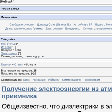
[
Мой сайт
]
Форма входа
Меню сайта
Свободная энергия
Дональд Смит (Иванов В.)
Устройство SR
Видео с Мел
Двигатель-генератор Грамма
Электромагнит Бондаренко
Основы электротехни
Categories
Мои статьи
[4]
Из сети
[18]
Найдено в сети
Электроника
[5]
Схемы, расчеты, статьи и другое.
Главная
»
Статьи
» Из сети
В категории материалов
:
18
Показано материалов
:
1-10
Сортировать по
:
Дате
·
Названию
·
Рейтингу
·
Комментариям
·
Просмотрам
Получение электроэнергии из а
приемника
Общеизвестно, что диэлектрики в эл